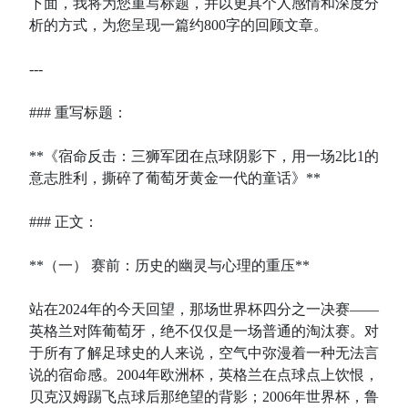
下面，我将为您重写标题，并以更具个人感情和深度分
析的方式，为您呈现一篇约800字的回顾文章。
---
### 重写标题：
**《宿命反击：三狮军团在点球阴影下，用一场2比1的
意志胜利，撕碎了葡萄牙黄金一代的童话》**
### 正文：
**（一） 赛前：历史的幽灵与心理的重压**
站在2024年的今天回望，那场世界杯四分之一决赛——
英格兰对阵葡萄牙，绝不仅仅是一场普通的淘汰赛。对
于所有了解足球史的人来说，空气中弥漫着一种无法言
说的宿命感。2004年欧洲杯，英格兰在点球点上饮恨，
贝克汉姆踢飞点球后那绝望的背影；2006年世界杯，鲁