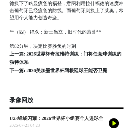
德换下了略显疲惫的福登，意图利用拉什福德的速度冲
击葡萄牙已经疲惫的防线。而葡萄牙则换上了莱奥，希
望用个人能力创造奇迹。
**（四） 绝杀：新王当立，旧时代的落幕**
第82分钟，决定比赛胜负的时刻
上一篇:
2026世界杯奇拉维特训练：门将任意球训练的
独特体系
下一篇:
2026美加墨世界杯阿根廷球王能否卫冕
录像回放
U23锋线闪耀：2026世界杯小组赛个人进球全
记录
2026-07-21 04:23