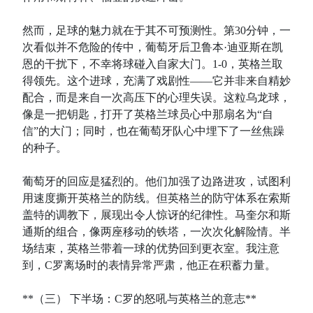
然而，足球的魅力就在于其不可预测性。第30分钟，一
次看似并不危险的传中，葡萄牙后卫鲁本·迪亚斯在凯
恩的干扰下，不幸将球碰入自家大门。1-0，英格兰取
得领先。这个进球，充满了戏剧性——它并非来自精妙
配合，而是来自一次高压下的心理失误。这粒乌龙球，
像是一把钥匙，打开了英格兰球员心中那扇名为“自
信”的大门；同时，也在葡萄牙队心中埋下了一丝焦躁
的种子。
葡萄牙的回应是猛烈的。他们加强了边路进攻，试图利
用速度撕开英格兰的防线。但英格兰的防守体系在索斯
盖特的调教下，展现出令人惊讶的纪律性。马奎尔和斯
通斯的组合，像两座移动的铁塔，一次次化解险情。半
场结束，英格兰带着一球的优势回到更衣室。我注意
到，C罗离场时的表情异常严肃，他正在积蓄力量。
**（三） 下半场：C罗的怒吼与英格兰的意志**