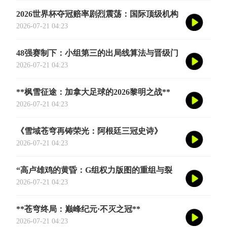
2026世界杯夺冠赔率剧烈震荡：国际顶级机构
最新榜单出炉
2026-07-21 04:23
48强赛制下：小组第三的出局线算法与晋级门
槛推演
2026-07-21 04:23
**枫雪征途：加拿大足球的2026黎明之战**
2026-07-21 04:23
《雪域苍穹再铸荣光：阿根廷三冠史诗》
2026-07-21 04:23
“高卢雄鸡的黄昏：G组权力版图的重组与裂
变”
2026-07-21 04:23
**苍穹终局：巅峰纪元·不灭之冠**
2026-07-21 04:23