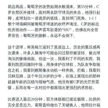
易边再战，葡萄牙的攻势如潮水般涌来。第55分钟，C
罗在禁区外接球，面对两名防守球员的夹击，他强行起
脚，皮球划出一道诡异的弧线，直挂球门死角。1-1！
整个球场瞬间被葡萄牙球迷的欢呼声淹没。C罗的标志
性庆祝动作——那声震耳欲聋的“SIU”，仿佛在向全世
界宣告：葡萄牙的旗帜，永远不会倒下。
这个进球，将英格兰逼到了悬崖边上。历史的重压感再
次袭来，许多人脑海中可能会闪过那些被逆转、被点球
淘汰的惨痛画面。但这一次，我看到了不同的东西。我
看到凯恩回撤到中场，用身体护住球权，为队友争取喘
息之机；我看到赖斯像永动机一样奔跑、拦截；我看到
贝林厄姆，这个年仅20岁的少年，在场上展现出的那种
超越年龄的沉稳与领袖气质。他没有被C罗的光芒所震
慑，反而在每一次对抗中都展现出更强烈的求胜欲。
比赛进入最后20分钟，双方体能都已接近极限，比拼的
完全是意志力。索斯盖特做出了关键换人，他用拉什福