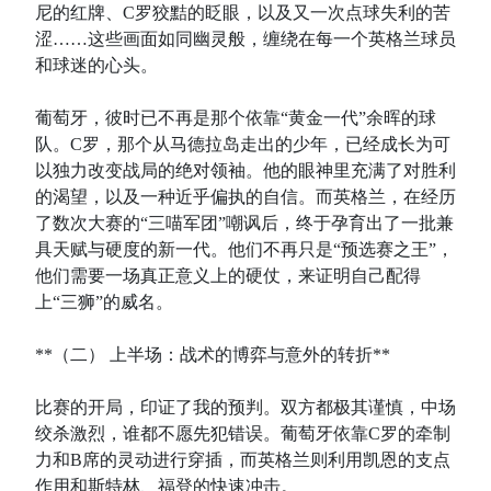
尼的红牌、C罗狡黠的眨眼，以及又一次点球失利的苦
涩……这些画面如同幽灵般，缠绕在每一个英格兰球员
和球迷的心头。
葡萄牙，彼时已不再是那个依靠“黄金一代”余晖的球
队。C罗，那个从马德拉岛走出的少年，已经成长为可
以独力改变战局的绝对领袖。他的眼神里充满了对胜利
的渴望，以及一种近乎偏执的自信。而英格兰，在经历
了数次大赛的“三喵军团”嘲讽后，终于孕育出了一批兼
具天赋与硬度的新一代。他们不再只是“预选赛之王”，
他们需要一场真正意义上的硬仗，来证明自己配得
上“三狮”的威名。
**（二） 上半场：战术的博弈与意外的转折**
比赛的开局，印证了我的预判。双方都极其谨慎，中场
绞杀激烈，谁都不愿先犯错误。葡萄牙依靠C罗的牵制
力和B席的灵动进行穿插，而英格兰则利用凯恩的支点
作用和斯特林、福登的快速冲击。