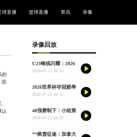
足球直播
篮球直播
资讯
录像
录像回放
U23锋线闪耀：2026
世界杯小组赛个人进
2026-07-21 04:23
系的
球全记录
、混
2026世界杯夺冠赔率
剧烈震荡：国际顶级
2026-07-21 04:23
机构最新榜单出炉
写。
48强赛制下：小组第
球认
三的出局线算法与晋
2026-07-21 04:23
级门槛推演
**枫雪征途：加拿大