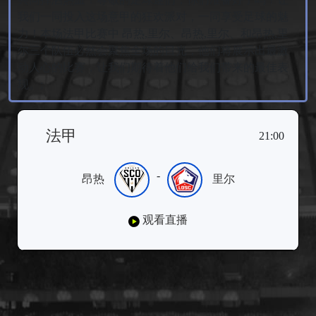
我们一同投入这场意甲的狂欢派对，一同享受足球的魅
力！本场法甲比赛中 昂热,里尔、昂热,里尔、和昂热,里
尔三个队伍必然会聚焦全场的目光，他们将展示出最激
动人心的比赛，让我们期待着他们给我们带来的最佳表
现。;
法甲
21:00
-
昂热
里尔
观看直播