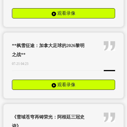
观看录像
**枫雪征途：加拿大足球的2026黎明
之战**
07-21 04:23
观看录像
《雪域苍穹再铸荣光：阿根廷三冠史
诗》