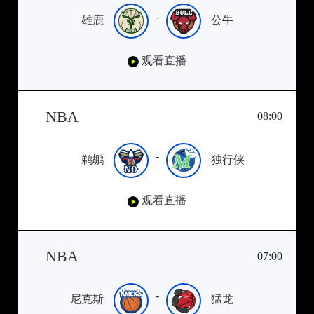
-
雄鹿
公牛
观看直播
NBA
08:00
-
鹈鹕
独行侠
观看直播
NBA
07:00
-
尼克斯
猛龙