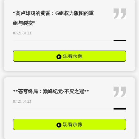
“高卢雄鸡的黄昏：G组权力版图的重
组与裂变”
07-21 04:23
观看录像
**苍穹终局：巅峰纪元·不灭之冠**
07-21 04:23
观看录像