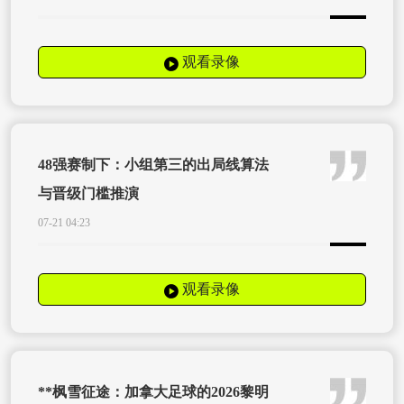
观看录像
48强赛制下：小组第三的出局线算法
与晋级门槛推演
07-21 04:23
观看录像
**枫雪征途：加拿大足球的2026黎明