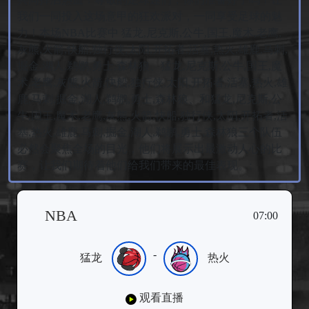
我们一同投入这场意甲的狂欢派对，一同享受足球的魅
力！本场NBA比赛中 猛龙,尼克斯,公牛,国王,魔术,老鹰,
灰熊,火箭,快船,独行侠,太阳,开拓者,活塞,热火,雄鹿,马刺,
掘金,湖人,鹈鹕,勇士,森林狼、猛龙,尼克斯,公牛,国王,魔
术,老鹰,灰熊,火箭,快船,独行侠,太阳,开拓者,活塞,热火,雄
鹿,马刺,掘金,湖人,鹈鹕,勇士,森林狼、和猛龙,尼克斯,公
牛,国王,魔术,老鹰,灰熊,火箭,快船,独行侠,太阳,开拓者,活
塞,热火,雄鹿,马刺,掘金,湖人,鹈鹕,勇士,森林狼三个队伍
必然会聚焦全场的目光，他们将展示出最激动人心的比
赛，让我们期待着他们给我们带来的最佳表现。;
NBA
07:00
-
猛龙
热火
观看直播