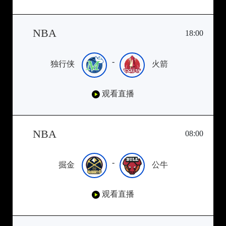
NBA
18:00
-
独行侠
火箭
观看直播
NBA
08:00
-
掘金
公牛
观看直播