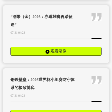
“刚果（金）2026：赤道雄狮再踏征
途”
07-21 04:23
观看录像
钢铁壁垒：2026世界杯小组赛防守体
系的极致博弈
07-21 04:22