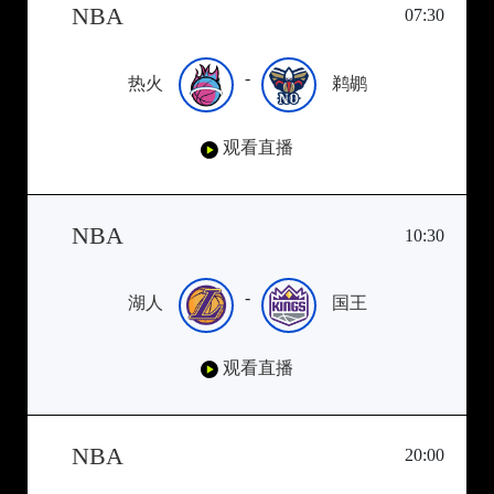
NBA
07:30
-
热火
鹈鹕
观看直播
NBA
10:30
-
湖人
国王
观看直播
NBA
20:00