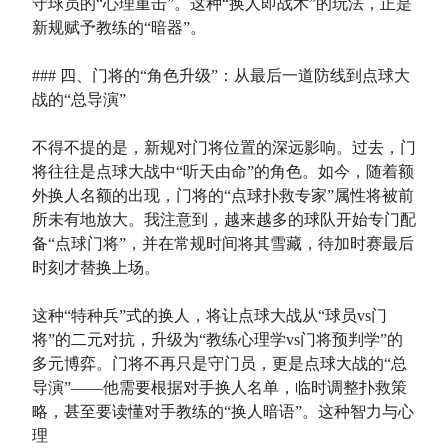
守球员的“心理重击”。这种“换人即战术”的玩法，正是
新规赋予教练的“暗器”。
### 四、门将的“角色升级”：从最后一道防线到点球大
战的“总导演”
不得不提的是，新规对门将位置的深远影响。过去，门
将往往是点球大战中“听天由命”的角色。如今，随着额
外换人名额的出现，门将的“点球扑救专家”属性将被前
所未有地放大。我注意到，越来越多的球队开始专门配
备“点球门将”，并在常规时间将其雪藏，待加时赛最后
时刻才替换上场。
这种“特种兵”式的换人，将让点球大战从“球员vs门
将”的二元对抗，升级为“教练心理学vs门将预判学”的
多元博弈。门将不再只是守门员，更是点球大战的“总
导演”——他需要根据对手换人名单，临时调整扑救策
略，甚至要读懂对手教练的“换人暗语”。这种智力与心
理