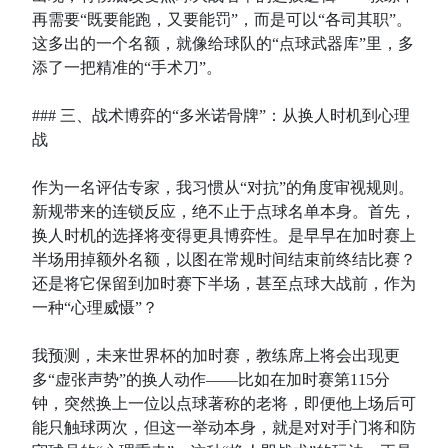
再需要“既要能跑，又要能罚”，而是可以“各司其职”。
这多出的一个名额，就像给球队的“点球武器库”里，多
添了一把精准的“手术刀”。
### 三、战术博弈的“多米诺骨牌”：从换人时机到心理
战
作为一名评估专家，我习惯从“对抗”的角度审视规则。
新规带来的连锁反应，绝不止于点球名单本身。首先，
换人时机的选择将变得更具博弈性。是早早在加时赛上
半场用掉额外名额，以图在常规时间结束前终结比赛？
还是将它保留到加时赛下半场，甚至点球大战前，作为
一种“心理威慑”？
我预测，未来世界杯的加时赛，教练席上将会出现更
多“虚张声势”的换人动作——比如在加时赛第115分
钟，突然换上一位以点球著称的老将，即便他上场后可
能只触球两次，但这一举动本身，就是对对手门将和防