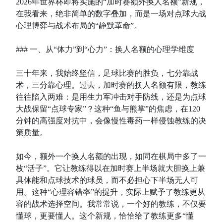
2026年世界杯即将实施的“加时赛额外换人名额”新规，
在我看来，绝非简单的数字叠加，而是一场对点球大战
心理博弈与战术布局的“静默革命”。
### 一、从“体力”到“心力”：换人名额的心理学维度
三十年来，我始终坚信，足球比赛的胜负，七分靠战
术，三分靠心理。过去，加时赛的换人名额有限，教练
往往陷入两难：是用生力军冲击对手防线，还是为点球
大战保留“点球专家”？这种“鱼与熊掌”的焦虑，在120
分钟的高强度对抗中，会像慢性毒药一样侵蚀教练的决
策质量。
如今，额外一个换人名额的出现，如同在棋局中多了一
枚“活子”。它让教练得以在加时赛上半场就大胆换上兼
具体能和点球技术的球员，而不必担心下半场无人可
用。这种“心理容错率”的提升，实际上赋予了教练更从
容的战术选择空间。我常常说，一个好的教练，不仅要
懂球，更要懂人。这个新规，恰恰给了教练更多“懂