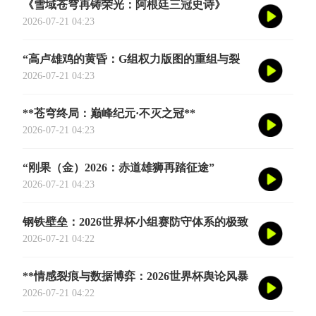
《雪域苍穹再铸荣光：阿根廷三冠史诗》
2026-07-21 04:23
“高卢雄鸡的黄昏：G组权力版图的重组与裂
变”
2026-07-21 04:23
**苍穹终局：巅峰纪元·不灭之冠**
2026-07-21 04:23
“刚果（金）2026：赤道雄狮再踏征途”
2026-07-21 04:23
钢铁壁垒：2026世界杯小组赛防守体系的极致
博弈
2026-07-21 04:22
**情感裂痕与数据博弈：2026世界杯舆论风暴
的多维解构**
2026-07-21 04:22