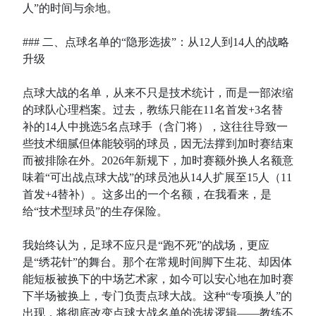
人”的时间与余地。
### 二、点球名单的“隐形选拔”：从12人到14人的战略
升级
点球大战的名单，从来不只是技术统计，而是一部浓缩
的球队心理档案。过去，教练只能在11名首发+3名替
补的14人中挑选5名点球手（含门将），这往往导致一
些技术细腻但体能较弱的球员，因无法撑到加时赛结束
而被排除在外。2026年新规下，加时赛额外换人名额意
味着“可出战点球大战”的球员池从14人扩展至15人（11
首发+4替补）。这多出的一个名额，在我看来，是
给“技术型球员”的生存保险。
我始终认为，足球不应只是“跑不死”的战场，更应
是“绣花针”的舞台。那个在常规时间脚下生花、却因体
能短板被换下的中场艺术家，如今可以安心地在加时赛
下半场被换上，专门负责点球大战。这种“专项换人”的
出现，将彻底改变点球大战名单的选拔逻辑——教练不