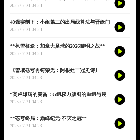
最新榜单出炉
2026-07-21 04:23
48强赛制下：小组第三的出局线算法与晋级门
槛推演
2026-07-21 04:23
**枫雪征途：加拿大足球的2026黎明之战**
2026-07-21 04:23
《雪域苍穹再铸荣光：阿根廷三冠史诗》
2026-07-21 04:23
“高卢雄鸡的黄昏：G组权力版图的重组与裂
变”
2026-07-21 04:23
**苍穹终局：巅峰纪元·不灭之冠**
2026-07-21 04:23