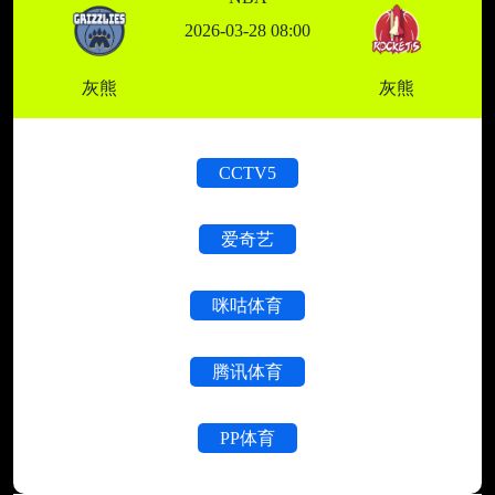
2026-03-28 08:00
灰熊
灰熊
CCTV5
爱奇艺
咪咕体育
腾讯体育
PP体育